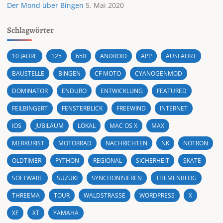
Der Mond über Bingen
5. Mai 2020
Schlagwörter
10 JAHRE
125
650
ANDROID
APP
AUSFAHRT
BAUSTELLE
BINGEN
CF MOTO
CYANOGENMOD
DOMINATOR
ENDURO
ENTWICKLUNG
FEATURED
FEILBINGERT
FENSTERBLICK
FREEWIND
INTERNET
IOS
JUBILÄUM
LOKAL
MAC OS X
MAX
MERKURIST
MOTORRAD
NACHRICHTEN
NK
NOTRON
OLDTIMER
PYTHON
REGIONAL
SICHERHEIT
SKATE
SOFTWARE
SUZUKI
SYNCHONISIEREN
THEMENBLOG
THREEMA
TOUR
WALDSTRASSE
WORDPRESS
X
XF
XT
YAMAHA