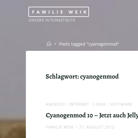
Skip
FAMILIE WEIK
to
UNSERE INTERNETSEITE
content
Home
Posts tagged "cyanogenmod"
Schlagwort:
cyanogenmod
ANDROID
/
INTERNET
/
LINUX
/
SOFTWARE
Cyanogenmod 10 – Jetzt auch Jell
FAMILIE WEIK
21. AUGUST 2012