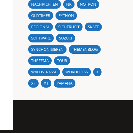
NACHRICHTEN
NK
NOTRON
OLDTIMER
PYTHON
REGIONAL
SICHERHEIT
SKATE
SOFTWARE
SUZUKI
SYNCHONISIEREN
THEMENBLOG
THREEMA
TOUR
WALDSTRASSE
WORDPRESS
X
XF
XT
YAMAHA