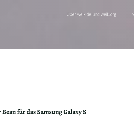
Über weik.de und weik.org
y Bean für das Samsung Galaxy S