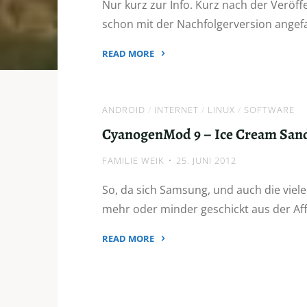
Nur kurz zur Info. Kurz nach der Veröff
schon mit der Nachfolgerversion angefa
READ MORE
"Cyanogenmod
10
–
ANDROID
/
INTERNET
/
LINUX
/
SOFTWARE
Jetzt
CyanogenMod 9 – Ice Cream Sand
auch
Jelly
FAMILIE WEIK
25. JUNI 2012
Bean
So, da sich Samsung, und auch die viel
für
mehr oder minder geschickt aus der Aff
das
Samsung
READ MORE
Galaxy
"CyanogenMod
S"
9
–