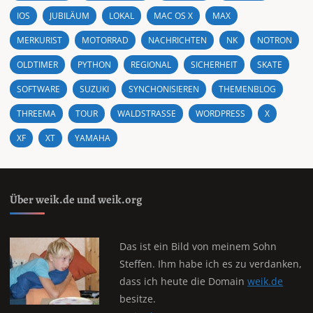
IOS
JUBILÄUM
LOKAL
MAC OS X
MAX
MERKURIST
MOTORRAD
NACHRICHTEN
NK
NOTRON
OLDTIMER
PYTHON
REGIONAL
SICHERHEIT
SKATE
SOFTWARE
SUZUKI
SYNCHONISIEREN
THEMENBLOG
THREEMA
TOUR
WALDSTRASSE
WORDPRESS
X
XF
XT
YAMAHA
Über weik.de und weik.org
Das ist ein Bild von meinem Sohn
Steffen. Ihm habe ich es zu verdanken,
dass ich heute die Domain
weik.de
besitze.