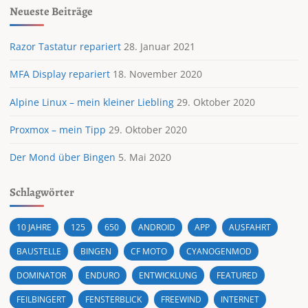
Neueste Beiträge
Razor Tastatur repariert
28. Januar 2021
MFA Display repariert
18. November 2020
Alpine Linux – mein kleiner Liebling
29. Oktober 2020
Proxmox – mein Tipp
29. Oktober 2020
Der Mond über Bingen
5. Mai 2020
Schlagwörter
10 JAHRE
125
650
ANDROID
APP
AUSFAHRT
BAUSTELLE
BINGEN
CF MOTO
CYANOGENMOD
DOMINATOR
ENDURO
ENTWICKLUNG
FEATURED
FEILBINGERT
FENSTERBLICK
FREEWIND
INTERNET