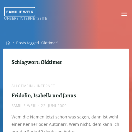
Skip
to
FAMILIE WEIK
content
UNSERE INTERNETSEITE
Home
Posts tagged "Oldtimer"
Schlagwort:
Oldtimer
ALLGEMEIN
/
INTERNET
Fridolin, Isabella und Janus
FAMILIE WEIK
22. JUNI 2009
Wem die Namen jetzt schon was sagen, dann ist wohl
einer Kenner oder Autonarr. Wem nicht, dem kann ich
nur die Serie 60 deutsche Autos …