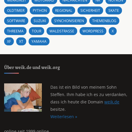
MERKURIST
MOTORRAD
NACHRICHTEN
NK
NOTRON
OLDTIMER
PYTHON
REGIONAL
SICHERHEIT
SKATE
SOFTWARE
SUZUKI
SYNCHONISIEREN
THEMENBLOG
THREEMA
TOUR
WALDSTRASSE
WORDPRESS
X
XF
XT
YAMAHA
Über weik.de und weik.org
Das ist ein Bild von meinem Sohn
Steffen. Ihm habe ich es zu verdanken,
dass ich heute die Domain
weik.de
besitze.
Weiterlesen »
online seit 1999 online