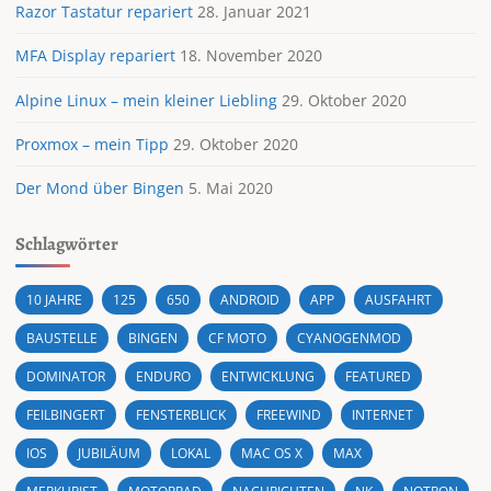
Razor Tastatur repariert
28. Januar 2021
MFA Display repariert
18. November 2020
Alpine Linux – mein kleiner Liebling
29. Oktober 2020
Proxmox – mein Tipp
29. Oktober 2020
Der Mond über Bingen
5. Mai 2020
Schlagwörter
10 JAHRE
125
650
ANDROID
APP
AUSFAHRT
BAUSTELLE
BINGEN
CF MOTO
CYANOGENMOD
DOMINATOR
ENDURO
ENTWICKLUNG
FEATURED
FEILBINGERT
FENSTERBLICK
FREEWIND
INTERNET
IOS
JUBILÄUM
LOKAL
MAC OS X
MAX