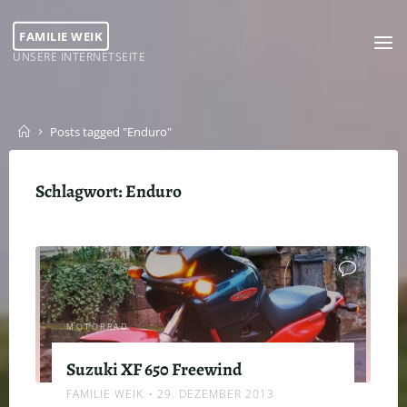
Skip
to
FAMILIE WEIK
content
UNSERE INTERNETSEITE
Home
Posts tagged "Enduro"
Schlagwort:
Enduro
MOTORRAD
Suzuki XF 650 Freewind
FAMILIE WEIK
29. DEZEMBER 2013