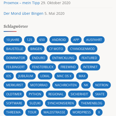
Proxmox – mein Tipp
29. Oktober 2020
Der Mond über Bingen
5. Mai 2020
Schlagwörter
10 JAHRE
125
650
ANDROID
APP
AUSFAHRT
BAUSTELLE
BINGEN
CF MOTO
CYANOGENMOD
DOMINATOR
ENDURO
ENTWICKLUNG
FEATURED
FEILBINGERT
FENSTERBLICK
FREEWIND
INTERNET
IOS
JUBILÄUM
LOKAL
MAC OS X
MAX
MERKURIST
MOTORRAD
NACHRICHTEN
NK
NOTRON
OLDTIMER
PYTHON
REGIONAL
SICHERHEIT
SKATE
SOFTWARE
SUZUKI
SYNCHONISIEREN
THEMENBLOG
THREEMA
TOUR
WALDSTRASSE
WORDPRESS
X