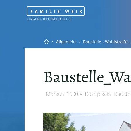
Skip
FAMILIE WEIK
to
UNSERE INTERNETSEITE
content
Home
Allgemein
Baustelle - Waldstraße 
Baustelle_Wa
Full
Markus
1600 × 1067
pixels
Bauste
size