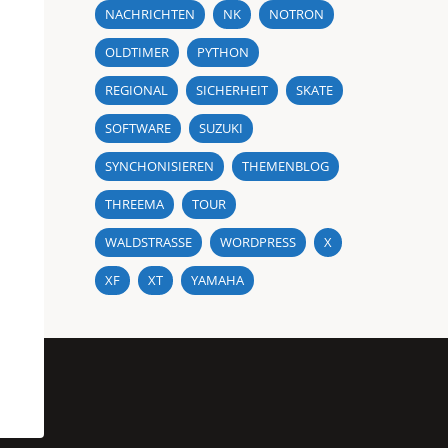
NACHRICHTEN
NK
NOTRON
OLDTIMER
PYTHON
REGIONAL
SICHERHEIT
SKATE
SOFTWARE
SUZUKI
SYNCHONISIEREN
THEMENBLOG
THREEMA
TOUR
WALDSTRASSE
WORDPRESS
X
XF
XT
YAMAHA