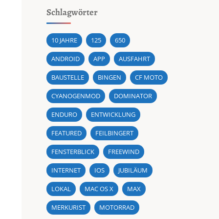
Schlagwörter
10 JAHRE
125
650
ANDROID
APP
AUSFAHRT
BAUSTELLE
BINGEN
CF MOTO
CYANOGENMOD
DOMINATOR
ENDURO
ENTWICKLUNG
FEATURED
FEILBINGERT
FENSTERBLICK
FREEWIND
INTERNET
IOS
JUBILÄUM
LOKAL
MAC OS X
MAX
MERKURIST
MOTORRAD