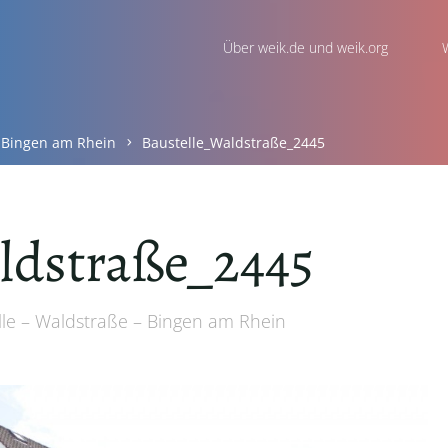
Über weik.de und weik.org
- Bingen am Rhein
Baustelle_Waldstraße_2445
ldstraße_2445
lle – Waldstraße – Bingen am Rhein