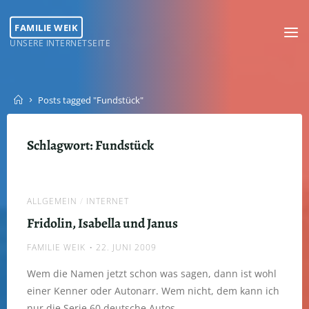
Skip
to
FAMILIE WEIK
content
UNSERE INTERNETSEITE
Home
Posts tagged "Fundstück"
Schlagwort:
Fundstück
ALLGEMEIN
/
INTERNET
Fridolin, Isabella und Janus
FAMILIE WEIK
22. JUNI 2009
Wem die Namen jetzt schon was sagen, dann ist wohl
einer Kenner oder Autonarr. Wem nicht, dem kann ich
nur die Serie 60 deutsche Autos …