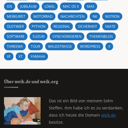
IOS
JUBILÄUM
LOKAL
MAC OS X
MAX
MERKURIST
MOTORRAD
NACHRICHTEN
NK
NOTRON
OLDTIMER
PYTHON
REGIONAL
SICHERHEIT
SKATE
SOFTWARE
SUZUKI
SYNCHONISIEREN
THEMENBLOG
THREEMA
TOUR
WALDSTRASSE
WORDPRESS
X
XF
XT
YAMAHA
Über weik.de und weik.org
Das ist ein Bild von meinem Sohn
Steffen. Ihm habe ich es zu verdanken,
dass ich heute die Domain
weik.de
besitze.