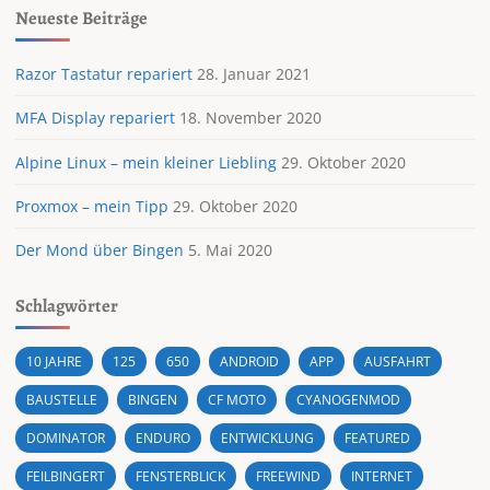
Neueste Beiträge
Razor Tastatur repariert
28. Januar 2021
MFA Display repariert
18. November 2020
Alpine Linux – mein kleiner Liebling
29. Oktober 2020
Proxmox – mein Tipp
29. Oktober 2020
Der Mond über Bingen
5. Mai 2020
Schlagwörter
10 JAHRE
125
650
ANDROID
APP
AUSFAHRT
BAUSTELLE
BINGEN
CF MOTO
CYANOGENMOD
DOMINATOR
ENDURO
ENTWICKLUNG
FEATURED
FEILBINGERT
FENSTERBLICK
FREEWIND
INTERNET