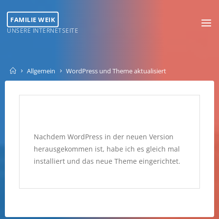
Skip
to
FAMILIE WEIK
content
UNSERE INTERNETSEITE
Home
Allgemein
WordPress und Theme aktualisiert
Nachdem WordPress in der neuen Version
herausgekommen ist, habe ich es gleich mal
installiert und das neue Theme eingerichtet.