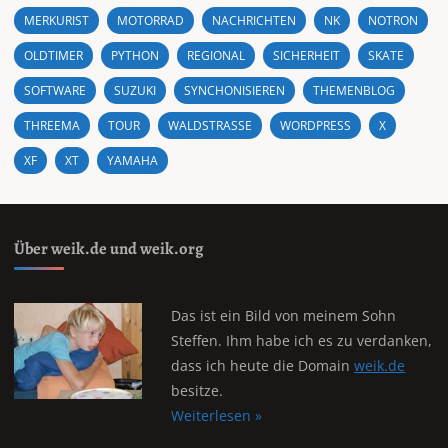
MERKURIST
MOTORRAD
NACHRICHTEN
NK
NOTRON
OLDTIMER
PYTHON
REGIONAL
SICHERHEIT
SKATE
SOFTWARE
SUZUKI
SYNCHONISIEREN
THEMENBLOG
THREEMA
TOUR
WALDSTRASSE
WORDPRESS
X
XF
XT
YAMAHA
Über weik.de und weik.org
Das ist ein Bild von meinem Sohn
Steffen. Ihm habe ich es zu verdanken,
dass ich heute die Domain
weik.de
besitze.
Weiterlesen »