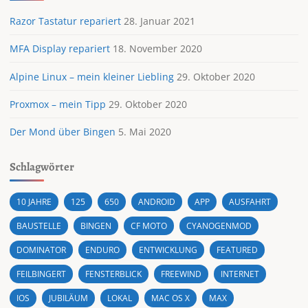
Razor Tastatur repariert
28. Januar 2021
MFA Display repariert
18. November 2020
Alpine Linux – mein kleiner Liebling
29. Oktober 2020
Proxmox – mein Tipp
29. Oktober 2020
Der Mond über Bingen
5. Mai 2020
Schlagwörter
10 JAHRE
125
650
ANDROID
APP
AUSFAHRT
BAUSTELLE
BINGEN
CF MOTO
CYANOGENMOD
DOMINATOR
ENDURO
ENTWICKLUNG
FEATURED
FEILBINGERT
FENSTERBLICK
FREEWIND
INTERNET
IOS
JUBILÄUM
LOKAL
MAC OS X
MAX