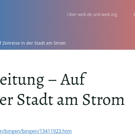
Über weik.de und weik.org
 Zeitreise in der Stadt am Strom
eitung – Auf
der Stadt am Strom
ion/bingen/bingen/13411923.htm