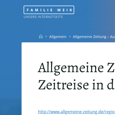
Skip
FAMILIE WEIK
to
UNSERE INTERNETSEITE
content
Home
Allgemein
Allgemeine Zeitung – Auf
Allgemeine Z
Zeitreise in 
http://www.allgemeine-zeitung.de/reg