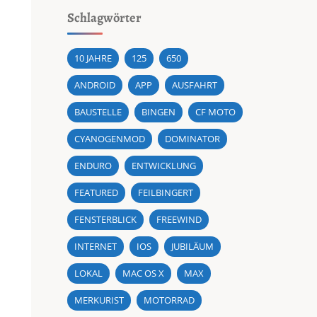
Schlagwörter
10 JAHRE
125
650
ANDROID
APP
AUSFAHRT
BAUSTELLE
BINGEN
CF MOTO
CYANOGENMOD
DOMINATOR
ENDURO
ENTWICKLUNG
FEATURED
FEILBINGERT
FENSTERBLICK
FREEWIND
INTERNET
IOS
JUBILÄUM
LOKAL
MAC OS X
MAX
MERKURIST
MOTORRAD