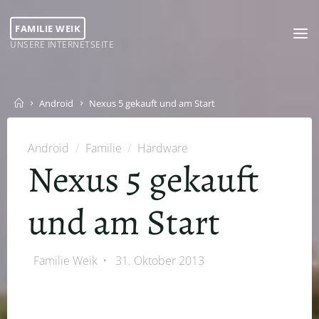
Skip
to
FAMILIE WEIK
content
UNSERE INTERNETSEITE
Home
Android
Nexus 5 gekauft und am Start
Android
/
Familie
/
Hardware
Nexus 5 gekauft
und am Start
Familie Weik
31. Oktober 2013