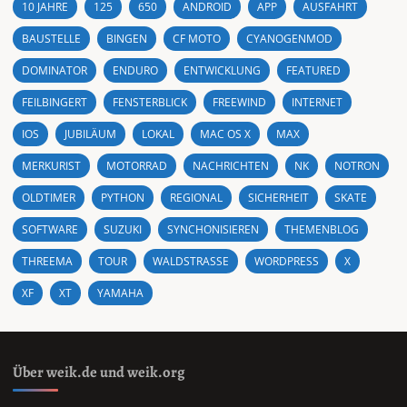
10 JAHRE
125
650
ANDROID
APP
AUSFAHRT
BAUSTELLE
BINGEN
CF MOTO
CYANOGENMOD
DOMINATOR
ENDURO
ENTWICKLUNG
FEATURED
FEILBINGERT
FENSTERBLICK
FREEWIND
INTERNET
IOS
JUBILÄUM
LOKAL
MAC OS X
MAX
MERKURIST
MOTORRAD
NACHRICHTEN
NK
NOTRON
OLDTIMER
PYTHON
REGIONAL
SICHERHEIT
SKATE
SOFTWARE
SUZUKI
SYNCHONISIEREN
THEMENBLOG
THREEMA
TOUR
WALDSTRASSE
WORDPRESS
X
XF
XT
YAMAHA
Über weik.de und weik.org