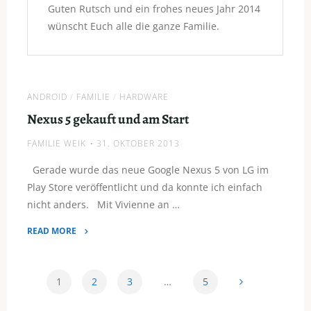
Guten Rutsch und ein frohes neues Jahr 2014
paar
wünscht Euch alle die ganze Familie.
Tage
krank"
ANDROID
/
FAMILIE
/
HARDWARE
Nexus 5 gekauft und am Start
FAMILIE WEIK
31. OKTOBER 2013
Gerade wurde das neue Google Nexus 5 von LG im
Play Store veröffentlicht und da konnte ich einfach
nicht anders. Mit Vivienne an …
READ MORE
"Nexus
5
gekauft
1
2
3
…
5
und
Seitennummerierung