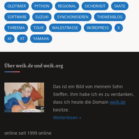
OLDTIMER
PYTHON
REGIONAL
SICHERHEIT
SKATE
SOFTWARE
SUZUKI
SYNCHONISIEREN
THEMENBLOG
THREEMA
TOUR
WALDSTRASSE
WORDPRESS
X
XF
XT
YAMAHA
Über weik.de und weik.org
Das ist ein Bild von meinem Sohn
Steffen. Ihm habe ich es zu verdanken,
dass ich heute die Domain
weik.de
besitze.
Weiterlesen »
online seit 1999 online