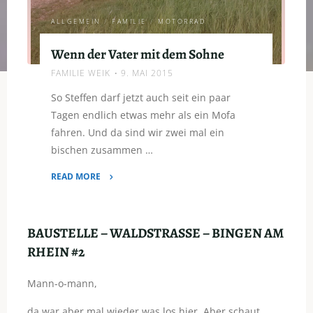
ALLGEMEIN
/
FAMILIE
/
MOTORRAD
Wenn der Vater mit dem Sohne
FAMILIE WEIK
9. MAI 2015
So Steffen darf jetzt auch seit ein paar
Tagen endlich etwas mehr als ein Mofa
fahren. Und da sind wir zwei mal ein
bischen zusammen …
READ MORE
"Wenn
der
Vater
BAUSTELLE – WALDSTRASSE – BINGEN AM
mit
RHEIN #2
dem
Sohne"
Mann-o-mann,
da war aber mal wieder was los hier. Aber schaut