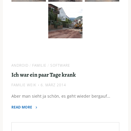
ANDROID
/
FAMILIE
/
SOFTWARE
Ich war ein paar Tage krank
FAMILIE WEIK
6. MÄRZ 2014
Aber man sieht ja schön, es geht wieder bergauf…
READ MORE
"Ich
war
ein