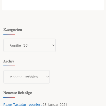
am
Start"
der
Beiträge
Kategorien
Kategorien
Archiv
Archiv
Neueste Beiträge
Razor Tastatur repariert
28. Januar 2021