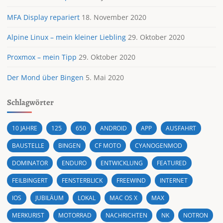
MFA Display repariert
18. November 2020
Alpine Linux – mein kleiner Liebling
29. Oktober 2020
Proxmox – mein Tipp
29. Oktober 2020
Der Mond über Bingen
5. Mai 2020
Schlagwörter
10 JAHRE
125
650
ANDROID
APP
AUSFAHRT
BAUSTELLE
BINGEN
CF MOTO
CYANOGENMOD
DOMINATOR
ENDURO
ENTWICKLUNG
FEATURED
FEILBINGERT
FENSTERBLICK
FREEWIND
INTERNET
IOS
JUBILÄUM
LOKAL
MAC OS X
MAX
MERKURIST
MOTORRAD
NACHRICHTEN
NK
NOTRON