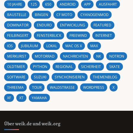
10 JAHRE
125
650
ANDROID
APP
AUSFAHRT
BAUSTELLE
BINGEN
CF MOTO
CYANOGENMOD
DOMINATOR
ENDURO
ENTWICKLUNG
FEATURED
FEILBINGERT
FENSTERBLICK
FREEWIND
INTERNET
IOS
JUBILÄUM
LOKAL
MAC OS X
MAX
MERKURIST
MOTORRAD
NACHRICHTEN
NK
NOTRON
OLDTIMER
PYTHON
REGIONAL
SICHERHEIT
SKATE
SOFTWARE
SUZUKI
SYNCHONISIEREN
THEMENBLOG
THREEMA
TOUR
WALDSTRASSE
WORDPRESS
X
XF
XT
YAMAHA
Über weik.de und weik.org