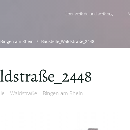
Über weik.de und weik.org
- Bingen am Rhein
Baustelle_Waldstraße_2448
ldstraße_2448
lle – Waldstraße – Bingen am Rhein