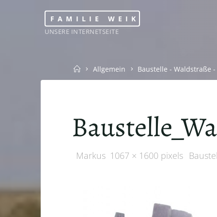
Skip
FAMILIE WEIK
to
UNSERE INTERNETSEITE
content
Home
Allgemein
Baustelle - Waldstraße 
Baustelle_Wa
Full
Markus
1067 × 1600
pixels
Bauste
size