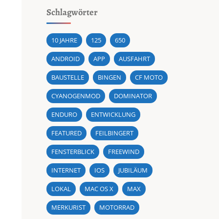
Schlagwörter
10 JAHRE
125
650
ANDROID
APP
AUSFAHRT
BAUSTELLE
BINGEN
CF MOTO
CYANOGENMOD
DOMINATOR
ENDURO
ENTWICKLUNG
FEATURED
FEILBINGERT
FENSTERBLICK
FREEWIND
INTERNET
IOS
JUBILÄUM
LOKAL
MAC OS X
MAX
MERKURIST
MOTORRAD