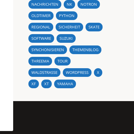
NACHRICHTEN
NK
NOTRON
OLDTIMER
PYTHON
REGIONAL
SICHERHEIT
SKATE
SOFTWARE
SUZUKI
SYNCHONISIEREN
THEMENBLOG
THREEMA
TOUR
WALDSTRASSE
WORDPRESS
X
XF
XT
YAMAHA