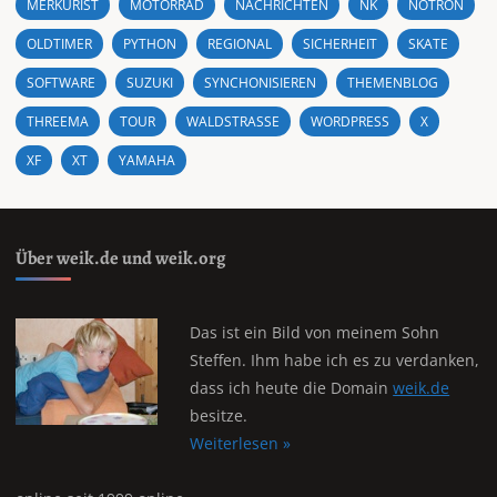
MERKURIST
MOTORRAD
NACHRICHTEN
NK
NOTRON
OLDTIMER
PYTHON
REGIONAL
SICHERHEIT
SKATE
SOFTWARE
SUZUKI
SYNCHONISIEREN
THEMENBLOG
THREEMA
TOUR
WALDSTRASSE
WORDPRESS
X
XF
XT
YAMAHA
Über weik.de und weik.org
Das ist ein Bild von meinem Sohn
Steffen. Ihm habe ich es zu verdanken,
dass ich heute die Domain
weik.de
besitze.
Weiterlesen »