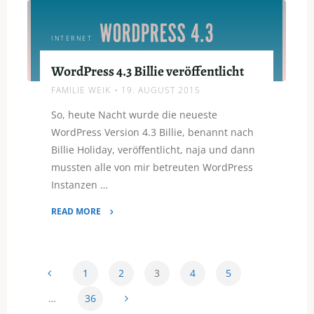
INTERNET
WordPress 4.3 Billie veröffentlicht
FAMILIE WEIK
19. AUGUST 2015
So, heute Nacht wurde die neueste
WordPress Version 4.3 Billie, benannt nach
Billie Holiday, veröffentlicht, naja und dann
mussten alle von mir betreuten WordPress
Instanzen …
READ MORE
"WordPress
4.3
Billie
1
2
3
4
5
veröffentlicht"
Seitennummerierung
…
36