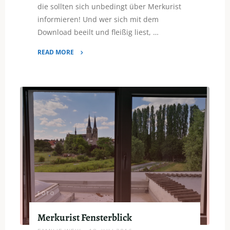
die sollten sich unbedingt über Merkurist
informieren! Und wer sich mit dem
Download beeilt und fleißig liest, …
READ MORE
"Merkurist
–
App
ab
sofort
erhältlich"
FOTO
Merkurist Fensterblick