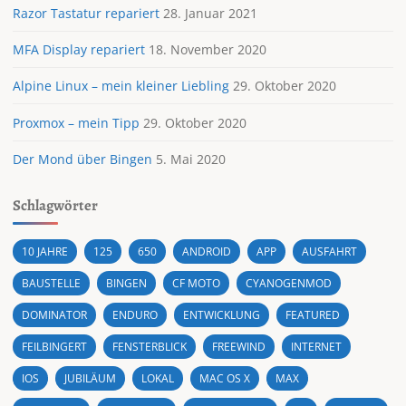
Razor Tastatur repariert
28. Januar 2021
MFA Display repariert
18. November 2020
Alpine Linux – mein kleiner Liebling
29. Oktober 2020
Proxmox – mein Tipp
29. Oktober 2020
Der Mond über Bingen
5. Mai 2020
Schlagwörter
10 JAHRE
125
650
ANDROID
APP
AUSFAHRT
BAUSTELLE
BINGEN
CF MOTO
CYANOGENMOD
DOMINATOR
ENDURO
ENTWICKLUNG
FEATURED
FEILBINGERT
FENSTERBLICK
FREEWIND
INTERNET
IOS
JUBILÄUM
LOKAL
MAC OS X
MAX