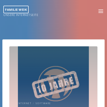
Skip
to
FAMILIE WEIK
content
UNSERE INTERNETSEITE
INTERNET
/
SOFTWARE